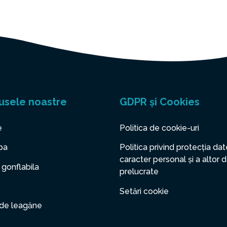
usele noastre
GDPR și Cookies
e
Politica de cookie-uri
pa
Politica privind protecția dat
caracter personal și a altor 
 gonflabila
prelucrate
Setări cookie
 de leagăne