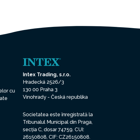
Intex Trading, s.r.o.
Hradecká 2526/3
130 00 Praha 3
elor cu
Vinohrady - Česká republika
date
Societatea este înregistrată la
Tribunalul Municipal din Praga,
secția C, dosar 74759. CUI:
26150808, CIF: CZ26150808.