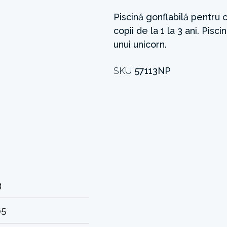
Piscină gonflabilă pentru c
copii de la 1 la 3 ani. Pis
unui unicorn.
SKU
57113NP
3
65