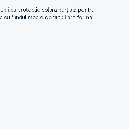
opii cu protecție solară parțială pentru
cina cu fundul moale gonflabil are forma