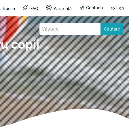
|
Contacte
ro
en
i trucuri
FAQ
Asistență
Căutare
u copii