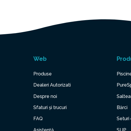
Web
Prod
Produse
Piscin
Dealeri Autorizati
PureS
Despre noi
Saltea
Sfaturi și trucuri
Bărci
FAQ
Seturi
Asistență
SUP