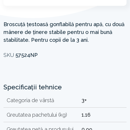
Broscuță țestoasă gonflabilă pentru apă, cu două
mânere de ținere stabile pentru o mai bună
stabilitate. Pentru copii de la 3 ani.
SKU
57524NP
Specificații tehnice
Categoria de vârstă
3+
Greutatea pachetului (kg)
1.16
Greutatea netă a produsului
0.99