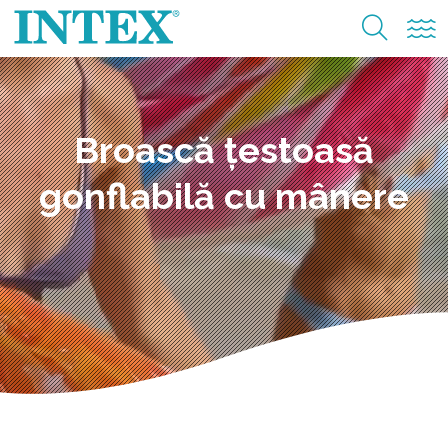
Broască țestoasă
gonflabilă cu mânere