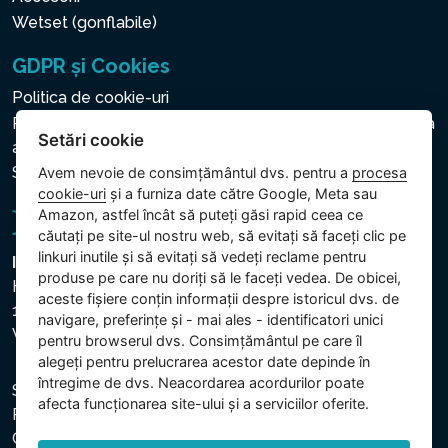
Wetset (gonflabile)
GDPR și Cookies
Politica de cookie-uri
Politica privind protecția datelor cu caracter personal și a
Setări cookie
altor date prelucrate
Setări cookie
Avem nevoie de consimțământul dvs. pentru a
procesa
cookie-uri
și a furniza date către Google, Meta sau
Amazon, astfel încât să puteți găsi rapid ceea ce
căutați pe site-ul nostru web, să evitați să faceți clic pe
linkuri inutile și să evitați să vedeți reclame pentru
Intex Trading, s.r.o.
produse pe care nu doriți să le faceți vedea. De obicei,
Hradecká 2526/3
aceste fișiere conțin informații despre istoricul dvs. de
130 00 Praha 3
navigare, preferințe și - mai ales - identificatori unici
Vinohrady - Česká republika
pentru browserul dvs. Consimțământul pe care îl
alegeți pentru prelucrarea acestor date depinde în
întregime de dvs. Neacordarea acordurilor poate
Societatea este înregistrată la Tribunalul Municipal din
afecta funcționarea site-ului și a serviciilor oferite.
Praga, secția C, dosar 74759. CUI: 26150808, CIF:
CZ26150808.