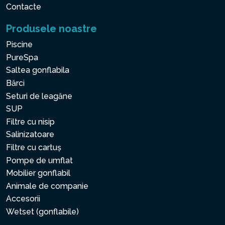
Contacte
Produsele noastre
Piscine
PureSpa
Saltea gonflabila
Bărci
Seturi de leagăne
SUP
Filtre cu nisip
Salinizatoare
Filtre cu cartuș
Pompe de umflat
Mobilier gonflabil
Animale de companie
Accesorii
Wetset (gonflabile)