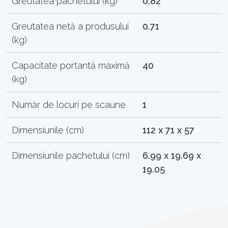
Greutatea pachetului (kg)
0.82
Greutatea netă a produsului
0.71
(kg)
Capacitate portantă maximă
40
(kg)
Număr de locuri pe scaune
1
Dimensiunile (cm)
112 x 71 x 57
Dimensiunile pachetului (cm)
6.99 x 19.69 x
19.05