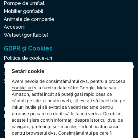
Pompe de umflat
Mobilier gonflabil
Animale de companie
Accesorii
Wetset (gonflabile)
GDPR și Cookies
Politica de cookie-uri
Politica privind protecția datelor cu caracter personal și a
Setări cookie
altor date prelucrate
Setări cookie
Avem nevoie de consimțământul dvs. pentru a
procesa
cookie-uri
și a furniza date către Google, Meta sau
Amazon, astfel încât să puteți găsi rapid ceea ce
căutați pe site-ul nostru web, să evitați să faceți clic pe
linkuri inutile și să evitați să vedeți reclame pentru
Intex Trading, s.r.o.
produse pe care nu doriți să le faceți vedea. De obicei,
Hradecká 2526/3
aceste fișiere conțin informații despre istoricul dvs. de
130 00 Praha 3
navigare, preferințe și - mai ales - identificatori unici
Vinohrady - Česká republika
pentru browserul dvs. Consimțământul pe care îl