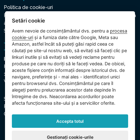
Politica de cookie-uri
Politica privind protecția datelor cu caracter personal și a
Setări cookie
altor date prelucrate
Setări cookie
Avem nevoie de consimțământul dvs. pentru a
procesa
cookie-uri
și a furniza date către Google, Meta sau
Amazon, astfel încât să puteți găsi rapid ceea ce
căutați pe site-ul nostru web, să evitați să faceți clic pe
linkuri inutile și să evitați să vedeți reclame pentru
Intex Trading, s.r.o.
produse pe care nu doriți să le faceți vedea. De obicei,
Hradecká 2526/3
aceste fișiere conțin informații despre istoricul dvs. de
130 00 Praha 3
navigare, preferințe și - mai ales - identificatori unici
Vinohrady - Česká republika
pentru browserul dvs. Consimțământul pe care îl
alegeți pentru prelucrarea acestor date depinde în
întregime de dvs. Neacordarea acordurilor poate
Societatea este înregistrată la Tribunalul Municipal din
afecta funcționarea site-ului și a serviciilor oferite.
Praga, secția C, dosar 74759. CUI: 26150808, CIF:
CZ26150808.
Accepta totul
Gestionați cookie-urile