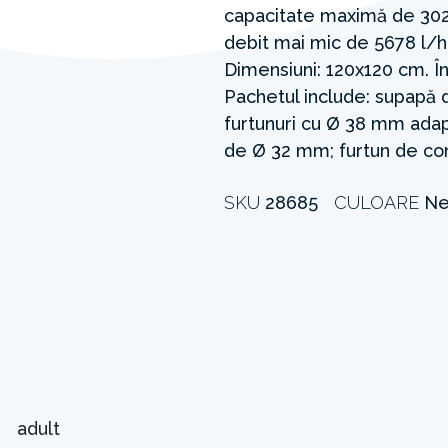
capacitate maximă de 3028
debit mai mic de 5678 l/h.
Dimensiuni: 120x120 cm. În
Pachetul include: supapă d
furtunuri cu Ø 38 mm adap
de Ø 32 mm; furtun de co
SKU
28685
CULOARE
Ne
adult