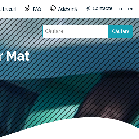
|
Contacte
ro
en
i trucuri
FAQ
Asistență
Căutare
r Mat