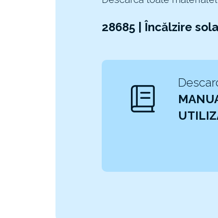
28685 | Încălzire sol
Descarc
MANUA
UTILI