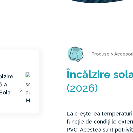
Produse
>
Accesori
Încălzire sol
(2026)
La creșterea temperaturii 
funcție de condițiile exter
PVC. Acestea sunt potrivi