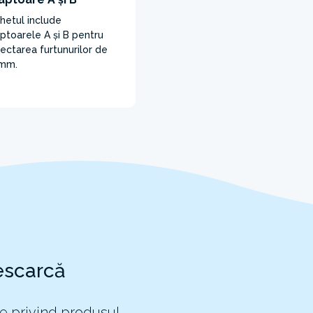
hetul include
ptoarele A și B pentru
ectarea furtunurilor de
mm.
escarcă
e privind produsul