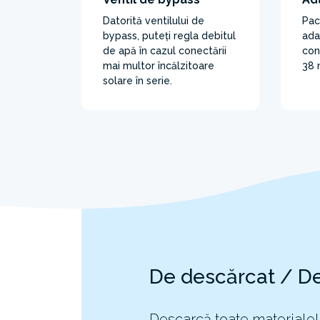
Datorită ventilului de
Pac
bypass, puteți regla debitul
ada
de apă în cazul conectării
con
mai multor încălzitoare
38 
solare în serie.
De descărcat / D
Descarcă toate materialel