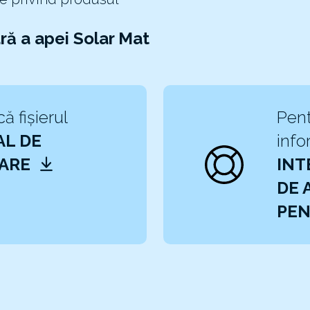
ară a apei Solar Mat
ă fișierul
Pent
L DE
info
ZARE
INT
DE 
PEN