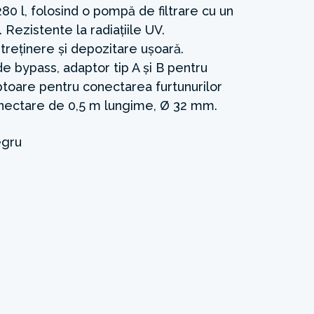
0 l, folosind o pompă de filtrare cu un
 Rezistente la radiațiile UV.
treținere și depozitare ușoară.
e bypass, adaptor tip A și B pentru
toare pentru conectarea furtunurilor
nectare de 0,5 m lungime, Ø 32 mm.
gru