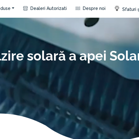
duse
Dealeri Autorizati
Despre noi
Sfaturi ș
lzire solară a apei Sola