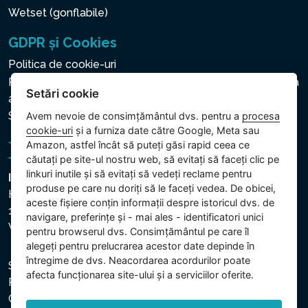
Wetset (gonflabile)
GDPR și Cookies
Politica de cookie-uri
Politica privind protecția datelor cu caracter personal și a
Setări cookie
altor date prelucrate
Setări cookie
Avem nevoie de consimțământul dvs. pentru a
procesa
cookie-uri
și a furniza date către Google, Meta sau
Amazon, astfel încât să puteți găsi rapid ceea ce
căutați pe site-ul nostru web, să evitați să faceți clic pe
linkuri inutile și să evitați să vedeți reclame pentru
Intex Trading, s.r.o.
produse pe care nu doriți să le faceți vedea. De obicei,
Hradecká 2526/3
aceste fișiere conțin informații despre istoricul dvs. de
130 00 Praha 3
navigare, preferințe și - mai ales - identificatori unici
Vinohrady - Česká republika
pentru browserul dvs. Consimțământul pe care îl
alegeți pentru prelucrarea acestor date depinde în
întregime de dvs. Neacordarea acordurilor poate
Societatea este înregistrată la Tribunalul Municipal din
afecta funcționarea site-ului și a serviciilor oferite.
Praga, secția C, dosar 74759. CUI: 26150808, CIF:
CZ26150808.