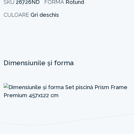
SKU
26726ND
FORMĂ
Rotund
CULOARE
Gri deschis
Dimensiunile și forma